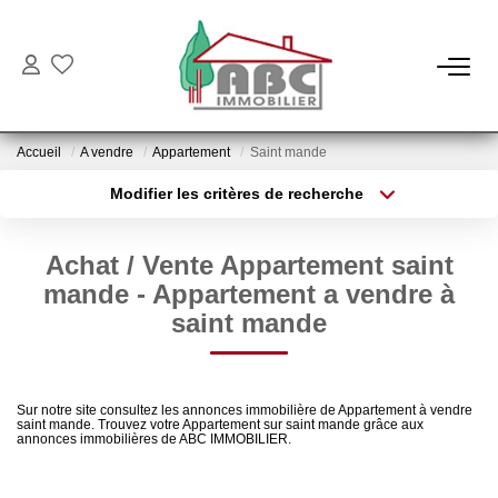
NOS BIENS
Accueil
A vendre
Appartement
Saint mande
Ventes
Modifier les critères de recherche
Locations
Type de transaction
Localisation
Acheter
Localisation
Achat / Vente Appartement saint
Type de bien
NOS SERVICES
Sélectionnez...
Surface min
mande - Appartement a vendre à
saint mande
Estimation
Plus de critères
Budget max
Gestion
Créer une alerte
Sur notre site consultez les annonces immobilière de Appartement à vendre
saint mande. Trouvez votre Appartement sur saint mande grâce aux
annonces immobilières de ABC IMMOBILIER.
NOTRE AGENCE