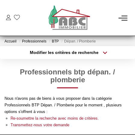
NOS BIENS
Accueil
Professionnels
BTP
Dépan. / Plomberie
Ventes
Modifier les critères de recherche
Locations
Type de transaction
Localisation
Acheter
Localisation
Professionnels btp dépan. /
Type de bien
NOS SERVICES
Sélectionnez...
Surface min
plomberie
Estimation
Plus de critères
Budget max
Nous n'avons pas de biens à vous proposer dans la catégorie
Gestion
Professionnels BTP Dépan. / Plomberie pour le moment , plusieurs
Créer une alerte
options s'offrent à vous :
Re-soumettre la recherche avec moins de critères.
NOTRE AGENCE
Transmettez-nous votre demande