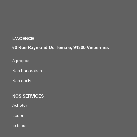
Qui Sommes Nous
Notre Équipe
Nous Rejoindre
L'AGENCE
ACTUALITÉS
60 Rue Raymond Du Temple, 94300 Vincennes
A propos
NOUS CONTACTER
Nos honoraires
EN
Nos outils
NOS SERVICES
Acheter
Louer
Estimer