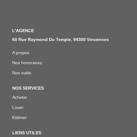
Qui Sommes Nous
Notre Équipe
Nous Rejoindre
L'AGENCE
60 Rue Raymond Du Temple, 94300 Vincennes
ACTUALITÉS
A propos
NOUS CONTACTER
Nos honoraires
Nos outils
EN
NOS SERVICES
Acheter
Louer
Estimer
LIENS UTILES