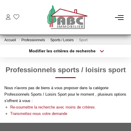
NOS BIENS
Accueil
Professionnels
Sports / Loisirs
Sport
Ventes
Modifier les critères de recherche
Locations
Type de transaction
Localisation
Acheter
Localisation
Professionnels sports / loisirs sport
Type de bien
NOS SERVICES
Sélectionnez...
Surface min
Nous n'avons pas de biens à vous proposer dans la catégorie
Estimation
Plus de critères
Budget max
Professionnels Sports / Loisirs Sport pour le moment , plusieurs options
Gestion
s'offrent à vous :
Créer une alerte
Re-soumettre la recherche avec moins de critères.
Transmettez-nous votre demande
NOTRE AGENCE