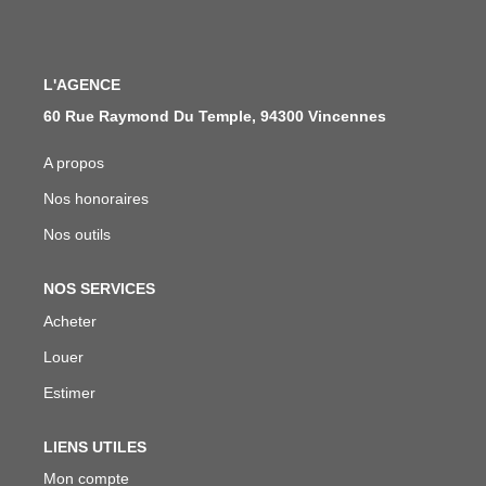
Qui Sommes Nous
Notre Équipe
Nous Rejoindre
L'AGENCE
60 Rue Raymond Du Temple, 94300 Vincennes
ACTUALITÉS
A propos
Nos honoraires
NOUS CONTACTER
Nos outils
EN
NOS SERVICES
Acheter
Louer
Estimer
LIENS UTILES
Mon compte