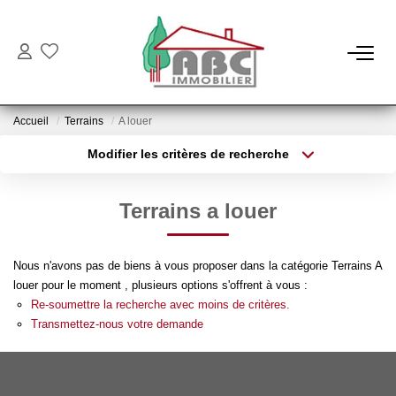
NOS BIENS
Accueil
Terrains
A louer
Ventes
Modifier les critères de recherche
Locations
Type de transaction
Localisation
Acheter
Localisation
Terrains a louer
Type de bien
NOS SERVICES
Sélectionnez...
Surface min
Nous n'avons pas de biens à vous proposer dans la catégorie Terrains A
Estimation
Plus de critères
Budget max
louer pour le moment , plusieurs options s'offrent à vous :
Gestion
Re-soumettre la recherche avec moins de critères.
Créer une alerte
Transmettez-nous votre demande
NOTRE AGENCE