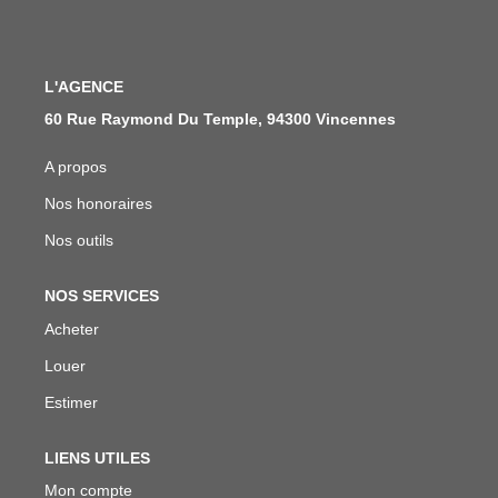
Qui Sommes Nous
Notre Équipe
Nous Rejoindre
L'AGENCE
60 Rue Raymond Du Temple, 94300 Vincennes
ACTUALITÉS
A propos
Nos honoraires
NOUS CONTACTER
Nos outils
EN
NOS SERVICES
Acheter
Louer
Estimer
LIENS UTILES
Mon compte