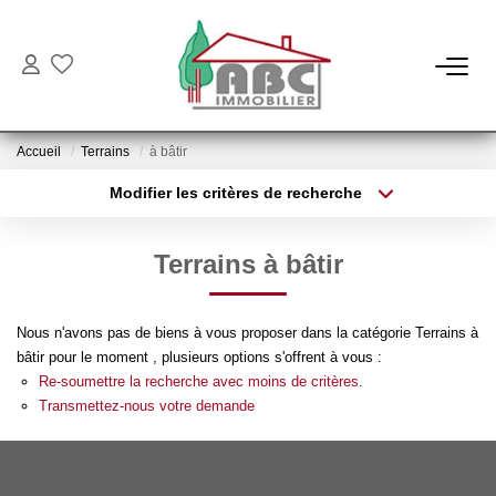
NOS BIENS
Accueil
Terrains
à bâtir
Ventes
Modifier les critères de recherche
Locations
Type de transaction
Localisation
Acheter
Localisation
Terrains à bâtir
Type de bien
NOS SERVICES
Sélectionnez...
Surface min
Nous n'avons pas de biens à vous proposer dans la catégorie Terrains à
Estimation
Plus de critères
Budget max
bâtir pour le moment , plusieurs options s'offrent à vous :
Gestion
Re-soumettre la recherche avec moins de critères.
Créer une alerte
Transmettez-nous votre demande
NOTRE AGENCE