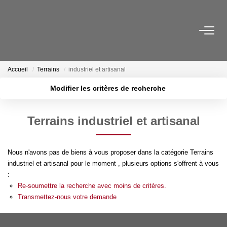
NOS BIENS
Accueil
Terrains
industriel et artisanal
Ventes
Modifier les critères de recherche
Locations
Localisation
Type de transaction
Surface min
Terrains industriel et artisanal
Type de bien
NOS SERVICES
Plus de critères
Budget max
Estimation
Nous n'avons pas de biens à vous proposer dans la catégorie Terrains
Créer une alerte
Gestion
industriel et artisanal pour le moment , plusieurs options s'offrent à vous
:
Re-soumettre la recherche avec moins de critères.
Transmettez-nous votre demande
NOTRE AGENCE
Qui Sommes Nous