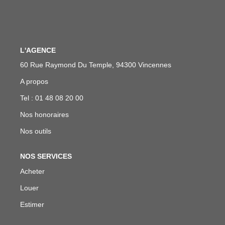
Notre Équipe
Nous Rejoindre
L'AGENCE
ACTUALITÉS
60 Rue Raymond Du Temple, 94300 Vincennes
A propos
NOUS CONTACTER
Tel : 01 48 08 20 00
EN
Nos honoraires
Nos outils
NOS SERVICES
Acheter
Louer
Estimer