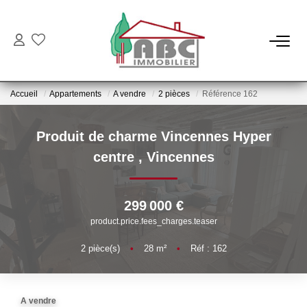
NOS BIENS
Accueil
Appartements
A vendre
2 pièces
Référence 162
Ventes
Locations
Produit de charme Vincennes Hyper
centre
,
Vincennes
NOS SERVICES
299 000 €
Estimation
product.price.fees_charges.teaser
Gestion
2
pièce(s)
•
28
m²
•
Réf : 162
NOTRE AGENCE
A vendre