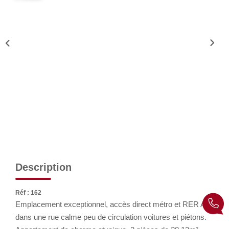
Qui Sommes Nous
Notre Équipe
Nous Rejoindre
ACTUALITÉS
NOUS CONTACTER
EN
Description
Réf : 162
Emplacement exceptionnel, accès direct métro et RER A,
dans une rue calme peu de circulation voitures et piétons.